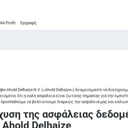
ΝΑ Profit
Εγγραφή
lijke Ahold Delhaize N.V. («Ahold Delhaize») δεσμευόμαστε να διατηρ
εισμένοι ότι η καλή ασφάλεια είναι ζωτικής σημασίας για την εμπ
τό προσπαθούμε να βελτιώνουμε διαρκώς την ασφάλειά μας και καλωσ
χυση της ασφάλειας δεδομ
 Ahold Delhaize