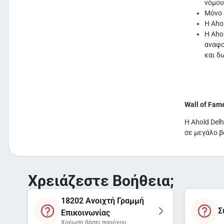
νόμου
Μόνο 
H Aho
Η Aho
αναφο
και δ
Wall of Fam
Η Ahold Del
σε μεγάλο β
Χρειάζεστε Βοήθεια;
18202 Ανοιχτή Γραμμή
Σ
Επικοινωνίας
Χρέωση βάσει παρόχου