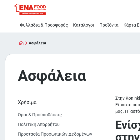
Ασφάλεια
Παράλειψη
Φυλλάδια & Προσφορές
Κατάλογοι
Προϊόντα
Κάρτα Ε
Ασφάλεια
Ασφάλεια
Στην Konink
Χρήσιμα
Είμαστε πεπ
μας. Γι’ αυ
Όροι & Προϋποθέσεις
Ενίσ
Πολιτική Απορρήτου
στην
Προστασία Προσωπικών Δεδομένων