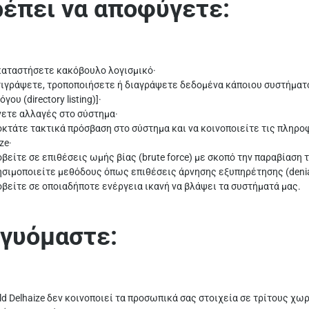
ρέπει να αποφύγετε:
καταστήσετε κακόβουλο λογισμικό·
τιγράψετε, τροποποιήσετε ή διαγράψετε δεδομένα κάποιου συστήματος
γου (directory listing)]·
νετε αλλαγές στο σύστημα·
οκτάτε τακτικά πρόσβαση στο σύστημα και να κοινοποιείτε τις πληρ
ze·
οβείτε σε επιθέσεις ωμής βίας (brute force) με σκοπό την παραβίασ
ησιμοποιείτε μεθόδους όπως επιθέσεις άρνησης εξυπηρέτησης (denial-o
οβείτε σε οποιαδήποτε ενέργεια ικανή να βλάψει τα συστήματά μας.
γγυόμαστε:
ld Delhaize δεν κοινοποιεί τα προσωπικά σας στοιχεία σε τρίτους χωρ