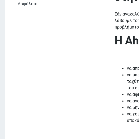
Ασφάλεια
Εάν ανακαλύ
λάβουμε το 
προβλήματος
Η Ah
να απ
να μα
ταχύτ
του σ
να αφ
να αν
να μη
να χε
αποκά