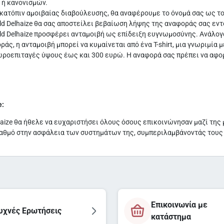
 ή κανονισμών.
κατόπιν αμοιβαίας διαβούλευσης, θα αναφέρουμε το όνομά σας ως το
ld Delhaize θα σας αποστείλει βεβαίωση λήψης της αναφοράς σας εν
ld Delhaize προσφέρει ανταμοιβή ως επίδειξη ευγνωμοσύνης. Ανάλογ
ράς, η ανταμοιβή μπορεί να κυμαίνεται από ένα T-shirt, μια γνωριμί
ωροεπιταγές ύψους έως και 300 ευρώ. Η αναφορά σας πρέπει να αφο
e:
haize θα ήθελε να ευχαριστήσει όλους όσους επικοινώνησαν μαζί της 
αθμό στην ασφάλεια των συστημάτων της, συμπεριλαμβάνοντάς τους
Επικοινωνία με
υχνές Ερωτήσεις
κατάστημα