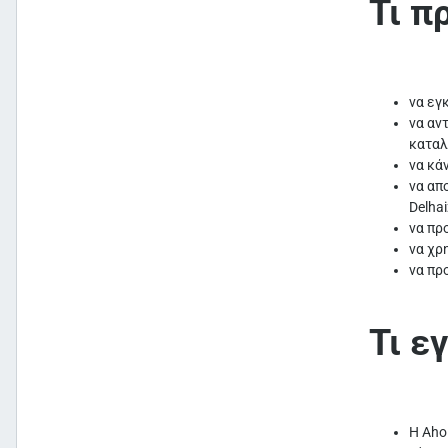
Τι π
να εγ
να αν
καταλό
να κά
να απ
Delhai
να πρ
να χρ
να πρ
Τι ε
Η Aho